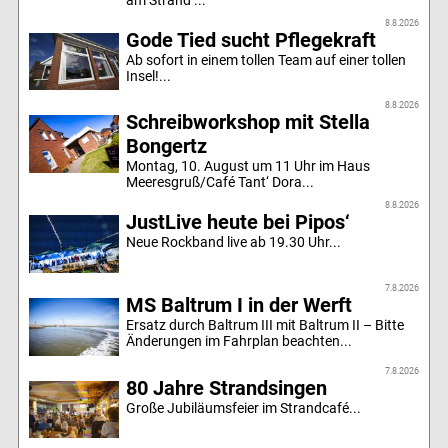
8.8.2026
Gode Tied sucht Pflegekraft
Ab sofort in einem tollen Team auf einer tollen
Insel!...
8.8.2026
Schreibworkshop mit Stella
Bongertz
Montag, 10. August um 11 Uhr im Haus
Meeresgruß/Café Tant‘ Dora...
8.8.2026
JustLive heute bei Pipos‘
Neue Rockband live ab 19.30 Uhr...
7.8.2026
MS Baltrum I in der Werft
Ersatz durch Baltrum III mit Baltrum II – Bitte
Änderungen im Fahrplan beachten...
7.8.2026
80 Jahre Strandsingen
Große Jubiläumsfeier im Strandcafé...