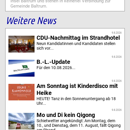
Insel Baltrum und stehen in keinerlei Verbindung zur
Gemeinde Baltrum.
Weitere News
9.8.2026
CDU-Nachmittag im Strandhotel
Neun Kandidatinnen und Kandidaten stellen
sich vor...
9.8.2026
B.-L.-Update
Für den 10.08.2026...
9.8.2026
Am Sonntag ist Kinderdisco mit
Heike
HEUTE! Tanz in den Sonnenuntergang ab 18
Uhr...
9.8.2026
Mo und Di kein Qigong
Schietwetter angekündigt: Am Montag, dem
10., und Dienstag, dem 11. August, fällt Qigong
am Strand ...