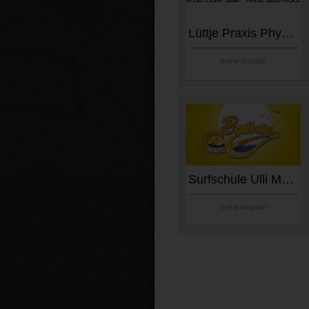
Lüttje Praxis Physiotherapy
keine Angabe
Surfschule Ulli Mammen
keine Angabe