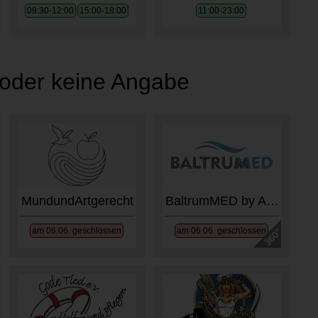
09:30-12:00
15:00-18:00
11:00-23:00
oder keine Angabe
MundundArtgerecht
BaltrumMED by APELOS
am 06.06. geschlossen
am 06.06. geschlossen