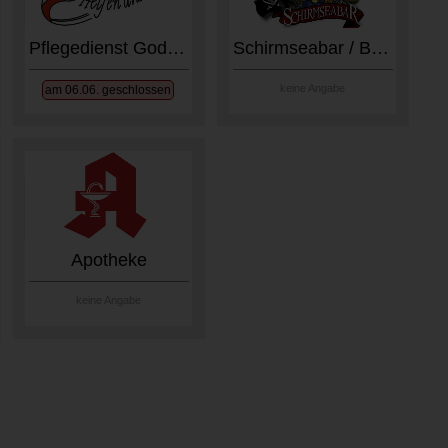
Pflegedienst Gode Tied e.V.
Schirmseabar / Baltrum Arena
keine Angabe
am 06.06. geschlossen
Apotheke
keine Angabe