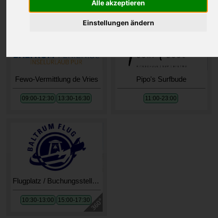
Es werden Öffnungszeiten für den
06.06.2026
angezeigt.
Alle akzeptieren
Einstellungen ändern
Fewo-Vermittlung de Vries
Pipo's Surfbude
09:00-12:30
13:30-16:30
11:00-23:00
Flugplatz / Buchungsstelle Inselflieger
10:30-13:00
15:00-17:30