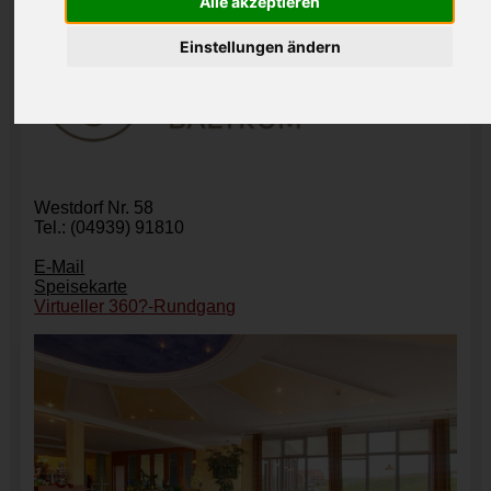
Alle akzeptieren
Einstellungen ändern
Westdorf Nr. 58
Tel.: (04939) 91810
E-Mail
Speisekarte
Virtueller 360?-Rundgang